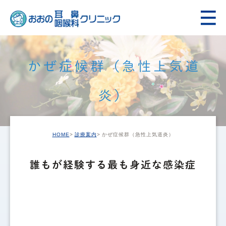
かぜ症候群（急性上気道
炎）
HOME
診療案内
かぜ症候群（急性上気道炎）
誰もが経験する最も身近な感染症